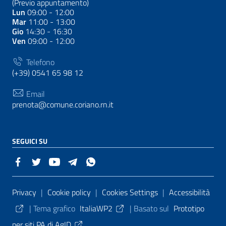
(Previo appuntamento)
Lun
09:00 - 12:00
Mar
11:00 - 13:00
Gio
14:30 - 16:30
Ven
09:00 - 12:00
Telefono
(+39) 0541 65 98 12
Email
prenota@comune.coriano.rn.it
SEGUICI SU
Sezione Link Utili
Privacy
|
Cookie policy
|
Cookies Settings
|
Accessibilità
|
Tema grafico
ItaliaWP2
| Basato sul
Prototipo
per siti PA di AgID