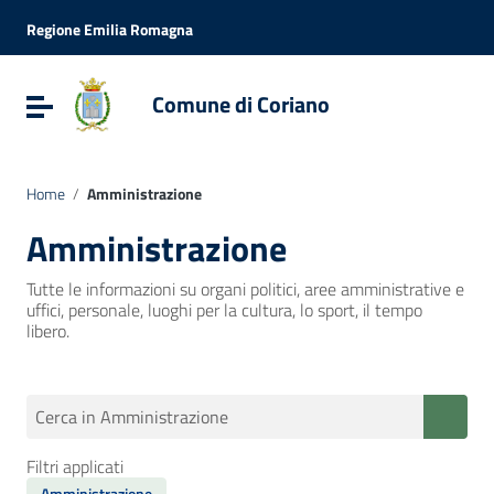
Vai ai contenuti
Vai al menu di navigazione
Regione Emilia Romagna
Vai al footer
Comune di Coriano
Attiva / disattiva la navigazione
Home
/
Amministrazione
Amministrazione
Tutte le informazioni su organi politici, aree amministrative e
uffici, personale, luoghi per la cultura, lo sport, il tempo
libero.
Cerca in Amministrazione
Filtri applicati