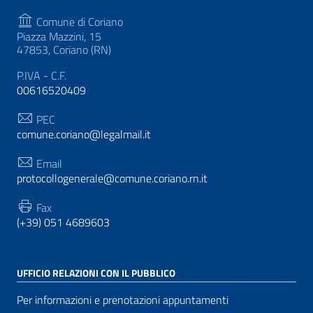
Comune di Coriano
Piazza Mazzini, 15
47853, Coriano (RN)
P.IVA - C.F.
00616520409
PEC
comune.coriano@legalmail.it
Email
protocollogenerale@comune.coriano.rn.it
Fax
(+39) 051 4689603
UFFICIO RELAZIONI CON IL PUBBLICO
Per informazioni e prenotazioni appuntamenti