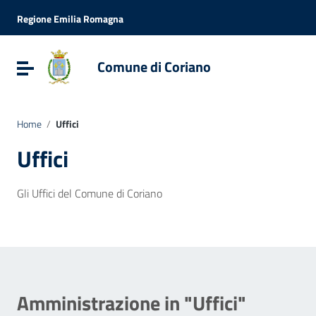
Vai ai contenuti
Vai al menu di navigazione
Regione Emilia Romagna
Vai al footer
Comune di Coriano
Attiva / disattiva la navigazione
Home
/
Uffici
Uffici
Gli Uffici del Comune di Coriano
Amministrazione in "
Uffici
"