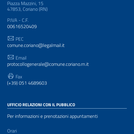
Piazza Mazzini, 15
47853, Coriano (RN)
P.IVA - C.F.
00616520409
PEC
comune.coriano@legalmail.it
Email
protocollogenerale@comune.coriano.rn.it
Fax
(+39) 051 4689603
UFFICIO RELAZIONI CON IL PUBBLICO
Per informazioni e prenotazioni appuntamenti
Orari