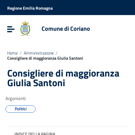
Vai ai contenuti
Vai al menu di navigazione
Regione Emilia Romagna
Vai al footer
Comune di Coriano
Attiva / disattiva la navigazione
Home
/
Amministrazione
/
Consigliere di maggioranza Giulia Santoni
Consigliere di maggioranza
Giulia Santoni
Argomenti
Politici
INDICE DELLA PAGINA