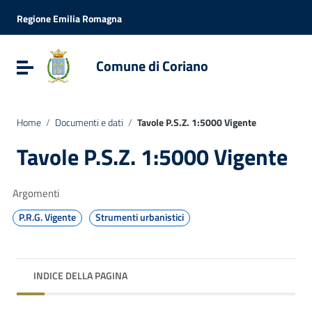
Vai ai contenuti
Vai al menu di navigazione
Regione Emilia Romagna
Vai al footer
Comune di Coriano
Attiva / disattiva la navigazione
Home
/
Documenti e dati
/
Tavole P.S.Z. 1:5000 Vigente
Tavole P.S.Z. 1:5000 Vigente
Argomenti
P.R.G. Vigente
Strumenti urbanistici
INDICE DELLA PAGINA