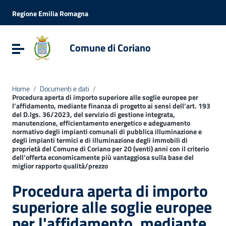
Vai ai contenuti
Vai al menu di navigazione
Regione Emilia Romagna
Vai al footer
Comune di Coriano
Attiva / disattiva la navigazione
Home
/
Documenti e dati
/
Procedura aperta di importo superiore alle soglie europee per
l’affidamento, mediante finanza di progetto ai sensi dell’art. 193
del D.lgs. 36/2023, del servizio di gestione integrata,
manutenzione, efficientamento energetico e adeguamento
normativo degli impianti comunali di pubblica illuminazione e
degli impianti termici e di illuminazione degli immobili di
proprietà del Comune di Coriano per 20 (venti) anni con il criterio
dell’offerta economicamente più vantaggiosa sulla base del
miglior rapporto qualità/prezzo
Procedura aperta di importo
superiore alle soglie europee
per l'affidamento, mediante