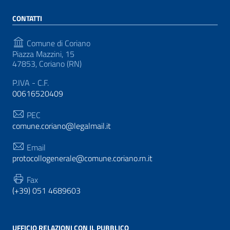
CONTATTI
Comune di Coriano
Piazza Mazzini, 15
47853, Coriano (RN)
P.IVA - C.F.
00616520409
PEC
comune.coriano@legalmail.it
Email
protocollogenerale@comune.coriano.rn.it
Fax
(+39) 051 4689603
UFFICIO RELAZIONI CON IL PUBBLICO