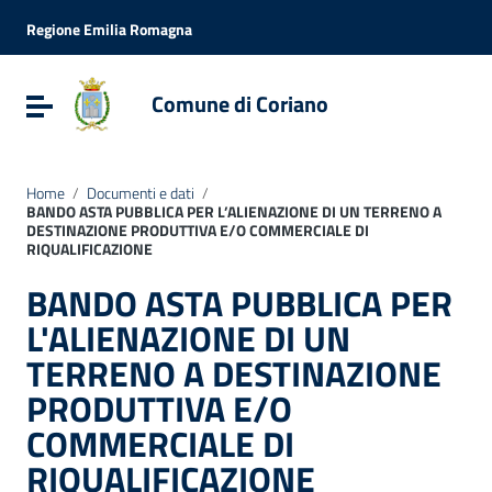
Vai ai contenuti
Vai al menu di navigazione
Regione Emilia Romagna
Vai al footer
Comune di Coriano
Attiva / disattiva la navigazione
Home
/
Documenti e dati
/
BANDO ASTA PUBBLICA PER L’ALIENAZIONE DI UN TERRENO A
DESTINAZIONE PRODUTTIVA E/O COMMERCIALE DI
RIQUALIFICAZIONE
BANDO ASTA PUBBLICA PER
L'ALIENAZIONE DI UN
TERRENO A DESTINAZIONE
PRODUTTIVA E/O
COMMERCIALE DI
RIQUALIFICAZIONE