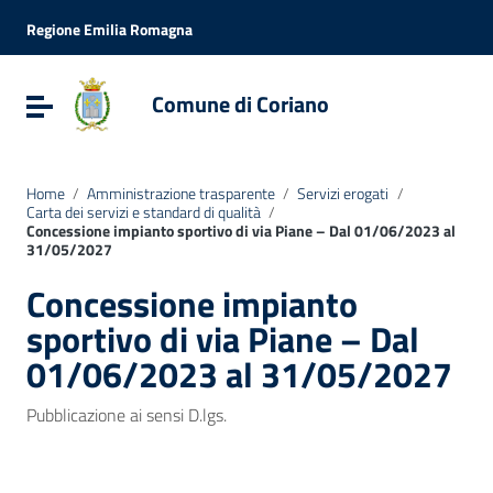
Vai ai contenuti
Vai al menu di navigazione
Regione Emilia Romagna
Vai al footer
Comune di Coriano
Attiva / disattiva la navigazione
Home
/
Amministrazione trasparente
/
Servizi erogati
/
Carta dei servizi e standard di qualità
/
Concessione impianto sportivo di via Piane – Dal 01/06/2023 al
31/05/2027
Concessione impianto
sportivo di via Piane – Dal
01/06/2023 al 31/05/2027
Pubblicazione ai sensi D.lgs.