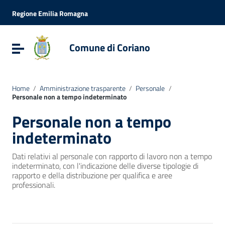
Vai ai contenuti
Vai al menu di navigazione
Regione Emilia Romagna
Vai al footer
Comune di Coriano
Attiva / disattiva la navigazione
Home
/
Amministrazione trasparente
/
Personale
/
Personale non a tempo indeterminato
Personale non a tempo
indeterminato
Dati relativi al personale con rapporto di lavoro non a tempo
indeterminato, con l'indicazione delle diverse tipologie di
rapporto e della distribuzione per qualifica e aree
professionali.