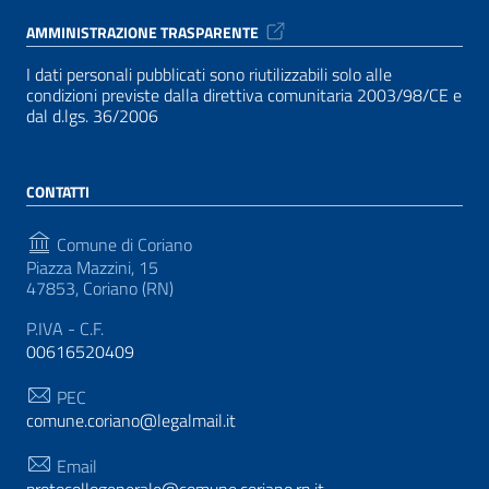
AMMINISTRAZIONE TRASPARENTE
I dati personali pubblicati sono riutilizzabili solo alle
condizioni previste dalla direttiva comunitaria 2003/98/CE e
dal d.lgs. 36/2006
CONTATTI
Comune di Coriano
Piazza Mazzini, 15
47853, Coriano (RN)
P.IVA - C.F.
00616520409
PEC
comune.coriano@legalmail.it
Email
protocollogenerale@comune.coriano.rn.it