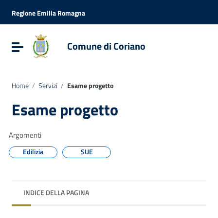
Vai ai contenuti
Vai al menu di navigazione
Regione Emilia Romagna
Vai al footer
Comune di Coriano
Attiva / disattiva la navigazione
Home
/
Servizi
/
Esame progetto
Esame progetto
Argomenti
Edilizia
SUE
INDICE DELLA PAGINA