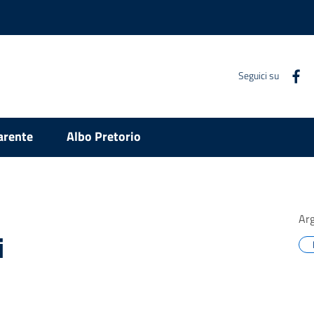
Seguici su
arente
Albo Pretorio
Ar
i