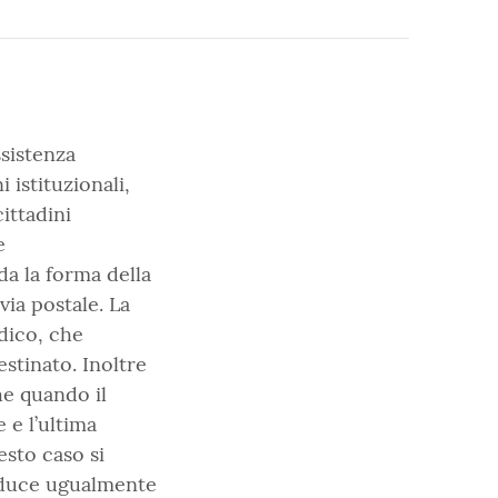
ssistenza
 istituzionali,
ittadini
e
da la forma della
ia postale. La
idico, che
estinato. Inoltre
he quando il
 e l’ultima
esto caso si
produce ugualmente