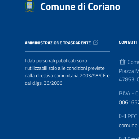
Comune di Coriano
CONTATTI
AMMINISTRAZIONE TRASPARENTE
I dati personali pubblicati sono
Comu
riutilizzabili solo alle condizioni previste
Piazza M
dalla direttiva comunitaria 2003/98/CE e
47853, C
dal d.lgs. 36/2006
P.IVA - C
006165
PEC
comune.c