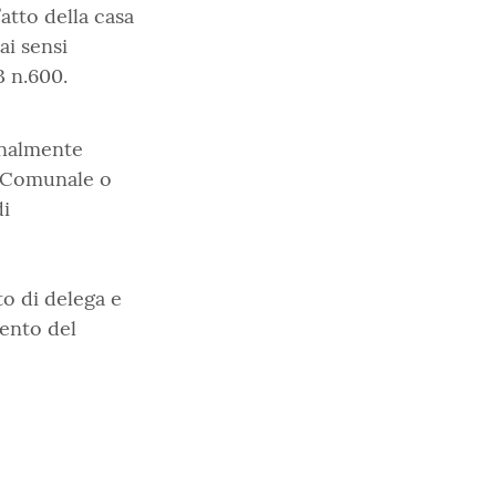
l’atto della casa
ai sensi
3 n.600.
sonalmente
so Comunale o
di
o di delega e
ento del