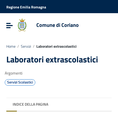
Vai ai contenuti
Vai al menu di navigazione
Regione Emilia Romagna
Vai al footer
Comune di Coriano
Attiva / disattiva la navigazione
Home
/
Servizi
/
Laboratori extrascolastici
Laboratori extrascolastici
Argomenti
Servizi Scolastici
INDICE DELLA PAGINA