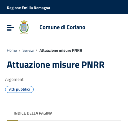
Vai ai contenuti
Vai al menu di navigazione
Regione Emilia Romagna
Vai al footer
Comune di Coriano
Attiva / disattiva la navigazione
Home
/
Servizi
/
Attuazione misure PNRR
Attuazione misure PNRR
Argomenti
Atti pubblici
INDICE DELLA PAGINA