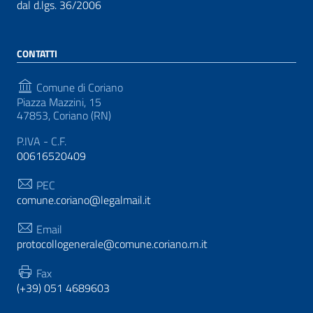
dal d.lgs. 36/2006
CONTATTI
Comune di Coriano
Piazza Mazzini, 15
47853, Coriano (RN)
P.IVA - C.F.
00616520409
PEC
comune.coriano@legalmail.it
Email
protocollogenerale@comune.coriano.rn.it
Fax
(+39) 051 4689603