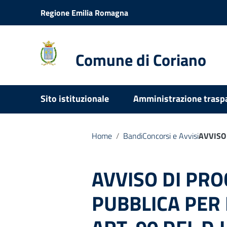
Vai ai contenuti
Regione Emilia Romagna
Vai al menu di navigazione
Vai al footer
Comune di Coriano
Sito istituzionale
Amministrazione trasp
Home
/
Bandi
Concorsi e Avvisi
AVVISO 
AVVISO DI PR
PUBBLICA PER 