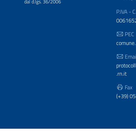
dal d.lgs. 36/2006
P.IVA - C
006165
PEC
comune.c
Emai
protoco
.rn.it
Fax
(+39) 0