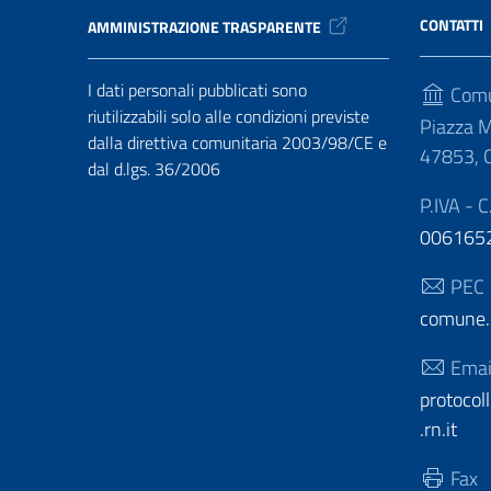
CONTATTI
AMMINISTRAZIONE TRASPARENTE
I dati personali pubblicati sono
Comu
riutilizzabili solo alle condizioni previste
Piazza M
dalla direttiva comunitaria 2003/98/CE e
47853, C
dal d.lgs. 36/2006
P.IVA - C
006165
PEC
comune.c
Emai
protoco
.rn.it
Fax