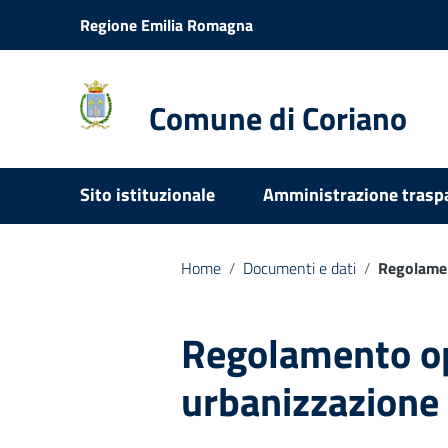
Vai ai contenuti
Regione Emilia Romagna
Vai al menu di navigazione
Vai al footer
Comune di Coriano
Sito istituzionale
Amministrazione trasp
Home
/
Documenti e dati
/
Regolamen
Regolamento op
urbanizzazione