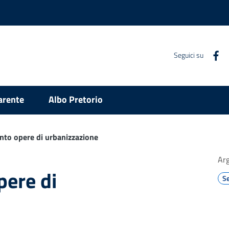
Seguici su
arente
Albo Pretorio
to opere di urbanizzazione
Ar
ere di
Se