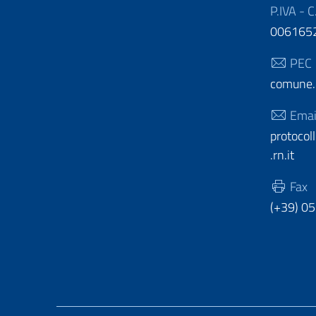
P.IVA - C
006165
PEC
comune.c
Emai
protoco
.rn.it
Fax
(+39) 0