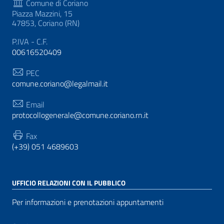
Comune di Coriano
Piazza Mazzini, 15
47853, Coriano (RN)
P.IVA - C.F.
00616520409
PEC
comune.coriano@legalmail.it
Email
protocollogenerale@comune.coriano.rn.it
Fax
(+39) 051 4689603
UFFICIO RELAZIONI CON IL PUBBLICO
Per informazioni e prenotazioni appuntamenti