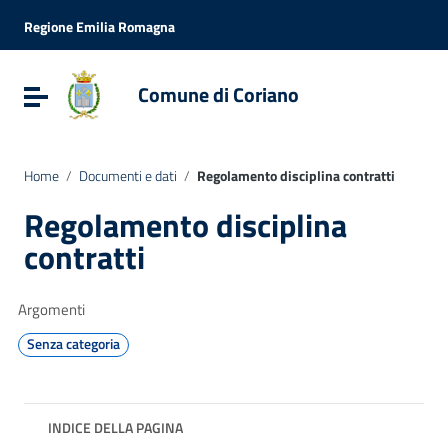
Vai ai contenuti
Vai al menu di navigazione
Regione Emilia Romagna
Vai al footer
Comune di Coriano
Attiva / disattiva la navigazione
Home
/
Documenti e dati
/
Regolamento disciplina contratti
Regolamento disciplina
contratti
Argomenti
Senza categoria
INDICE DELLA PAGINA