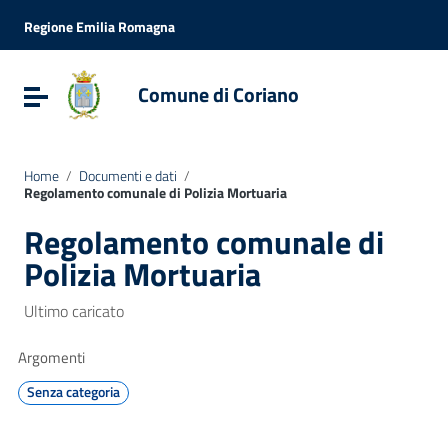
Vai ai contenuti
Vai al menu di navigazione
Regione Emilia Romagna
Vai al footer
Comune di Coriano
Attiva / disattiva la navigazione
Home
/
Documenti e dati
/
Regolamento comunale di Polizia Mortuaria
Regolamento comunale di
Polizia Mortuaria
Ultimo caricato
Argomenti
Senza categoria