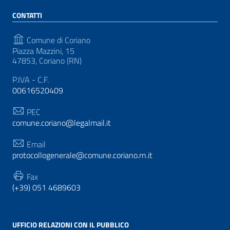
CONTATTI
Comune di Coriano
Piazza Mazzini, 15
47853, Coriano (RN)
P.IVA - C.F.
00616520409
PEC
comune.coriano@legalmail.it
Email
protocollogenerale@comune.coriano.rn.it
Fax
(+39) 051 4689603
UFFICIO RELAZIONI CON IL PUBBLICO