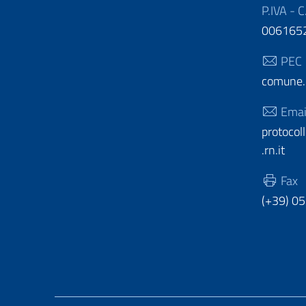
P.IVA - C
006165
PEC
comune.c
Emai
protoco
.rn.it
Fax
(+39) 0