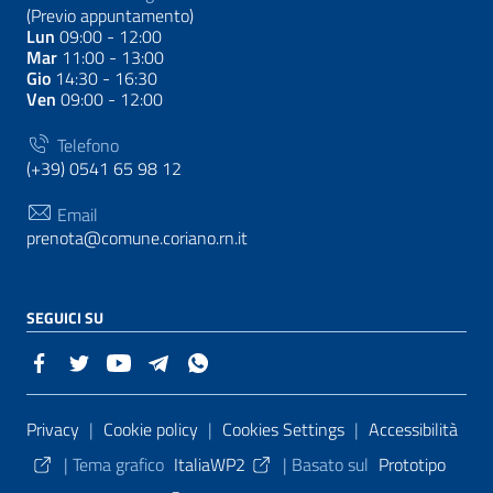
(Previo appuntamento)
Lun
09:00 - 12:00
Mar
11:00 - 13:00
Gio
14:30 - 16:30
Ven
09:00 - 12:00
Telefono
(+39) 0541 65 98 12
Email
prenota@comune.coriano.rn.it
SEGUICI SU
Sezione Link Utili
Privacy
|
Cookie policy
|
Cookies Settings
|
Accessibilità
|
Tema grafico
ItaliaWP2
| Basato sul
Prototipo