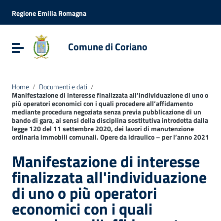
Vai ai contenuti
Vai al menu di navigazione
Regione Emilia Romagna
Vai al footer
Comune di Coriano
Attiva / disattiva la navigazione
Home
/
Documenti e dati
/
Manifestazione di interesse finalizzata all’individuazione di uno o
più operatori economici con i quali procedere all’affidamento
mediante procedura negoziata senza previa pubblicazione di un
bando di gara, ai sensi della disciplina sostitutiva introdotta dalla
legge 120 del 11 settembre 2020, dei lavori di manutenzione
ordinaria immobili comunali. Opere da idraulico – per l’anno 2021
Manifestazione di interesse
finalizzata all'individuazione
di uno o più operatori
economici con i quali