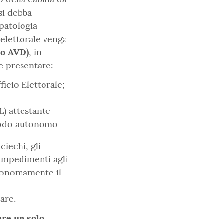
si debba
patologia
 elettorale venga
ro AVD)
, in
 e presentare:
ficio Elettorale;
L) attestante
 modo autonomo
ciechi, gli
i impedimenti agli
tonomamente il
are.
re un solo