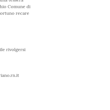
cchio Comune di
pportuno recare
le rivolgersi
ano.rn.it