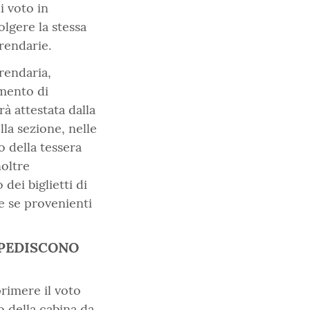
i voto in
lgere la stessa
rendarie.
rendaria,
mento di
rà attestata dalla
lla sezione, nelle
 della tessera
noltre
dei biglietti di
e se provenienti
MPEDISCONO
primere il voto
 della cabina da