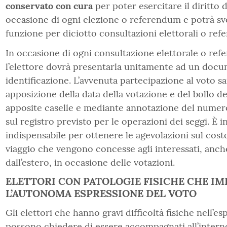
conservato con cura
per poter esercitare il diritto d
occasione di ogni elezione o referendum e potrà svo
funzione per diciotto consultazioni elettorali o refe
In occasione di ogni consultazione elettorale o refe
l’elettore dovrà presentarla unitamente ad un docu
identificazione. L’avvenuta partecipazione al voto sa
apposizione della data della votazione e del bollo de
apposite caselle e mediante annotazione del numero
sul registro previsto per le operazioni dei seggi. È i
indispensabile per ottenere le agevolazioni sul costo 
viaggio che vengono concesse agli interessati, anch
dall’estero, in occasione delle votazioni.
ELETTORI CON PATOLOGIE FISICHE CHE I
L’AUTONOMA ESPRESSIONE DEL VOTO
Gli elettori che hanno gravi difficoltà fisiche nell’es
possono chiedere di essere accompagnati all’interno