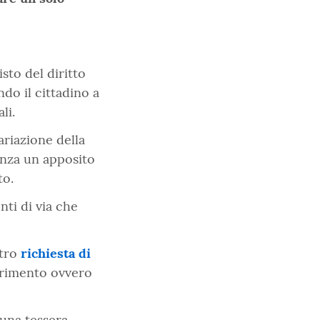
sto del diritto
do il cittadino a
li.
riazione della
denza un apposito
to.
nti di via che
etro
richiesta di
rrimento ovvero
 una tessera