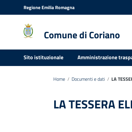
Vai ai contenuti
Regione Emilia Romagna
Vai al menu di navigazione
Vai al footer
Comune di Coriano
Sito istituzionale
Amministrazione trasp
Home
/
Documenti e dati
/
LA TESSE
LA TESSERA E