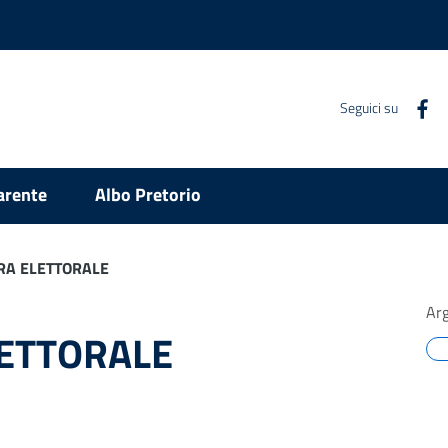
Seguici su
arente
Albo Pretorio
RA ELETTORALE
Ar
LETTORALE