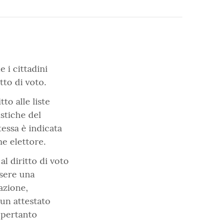
 i cittadini
tto di voto.
to alle liste
istiche del
tessa è indicata
me elettore.
l diritto di voto
ssere una
azione,
 un attestato
 pertanto