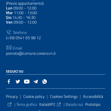
(Previo appuntamento)
Lun
09:00 - 12:00
Mar
11:00 - 13:00
Gio
14:30 - 16:30
Ven
09:00 - 12:00
Telefono
(+39) 0541 65 98 12
Email
prenota@comune.coriano.rn.it
SEGUICI SU
Sezione Link Utili
Privacy
|
Cookie policy
|
Cookies Settings
|
Accessibilità
|
Tema grafico
ItaliaWP2
| Basato sul
Prototipo