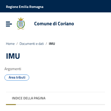
Vai ai contenuti
Vai al menu di navigazione
Regione Emilia Romagna
Vai al footer
Comune di Coriano
Attiva / disattiva la navigazione
Home
/
Documenti e dati
/
IMU
IMU
Argomenti
Area tributi
INDICE DELLA PAGINA