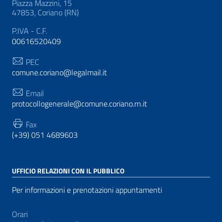
Piazza Mazzini, 15
47853, Coriano (RN)
P.IVA - C.F.
00616520409
PEC
comune.coriano@legalmail.it
Email
protocollogenerale@comune.coriano.rn.it
Fax
(+39) 051 4689603
UFFICIO RELAZIONI CON IL PUBBLICO
Per informazioni e prenotazioni appuntamenti
Orari