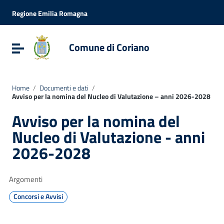
Vai ai contenuti
Vai al menu di navigazione
Regione Emilia Romagna
Vai al footer
Comune di Coriano
Attiva / disattiva la navigazione
Home
/
Documenti e dati
/
Avviso per la nomina del Nucleo di Valutazione – anni 2026-2028
Avviso per la nomina del
Nucleo di Valutazione - anni
2026-2028
Argomenti
Concorsi e Avvisi