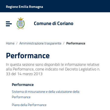
Vai ai contenuti
Vai al menu di navigazione
Regione Emilia Romagna
Vai al footer
Comune di Coriano
Attiva / disattiva la navigazione
Home
/
Amministrazione trasparente
/
Performance
Performance
In questa sezione sono disponibili le informazione relative
alla Performance, come indicato nel Decreto Legislativo n.
33 del 14 marzo 2013
Performance
Sistema di misurazione e della valutazione della
Performance
Piano della Performance