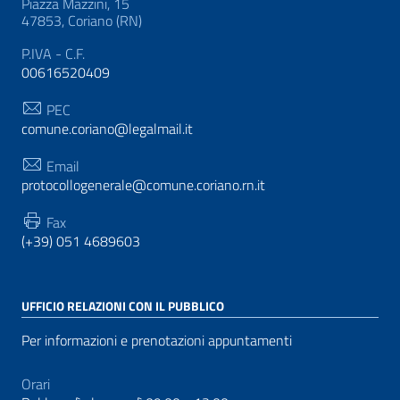
Piazza Mazzini, 15
47853, Coriano (RN)
P.IVA - C.F.
00616520409
PEC
comune.coriano@legalmail.it
Email
protocollogenerale@comune.coriano.rn.it
Fax
(+39) 051 4689603
UFFICIO RELAZIONI CON IL PUBBLICO
Per informazioni e prenotazioni appuntamenti
Orari