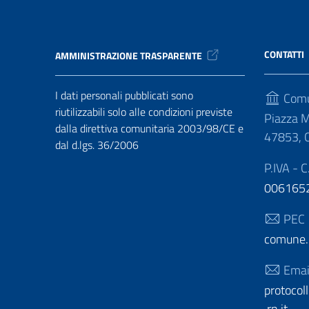
CONTATTI
AMMINISTRAZIONE TRASPARENTE
I dati personali pubblicati sono
Comu
riutilizzabili solo alle condizioni previste
Piazza M
dalla direttiva comunitaria 2003/98/CE e
47853, C
dal d.lgs. 36/2006
P.IVA - C
006165
PEC
comune.c
Emai
protoco
.rn.it