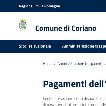
Vai ai contenuti
Regione Emilia Romagna
Vai al menu di navigazione
Vai al footer
Comune di Coriano
Sito istituzionale
Amministrazione trasp
Home
/
Amministrazione trasparente
Pagamenti dell
In questa sezione sono disponibile i
di pagamenti informatici, come indi